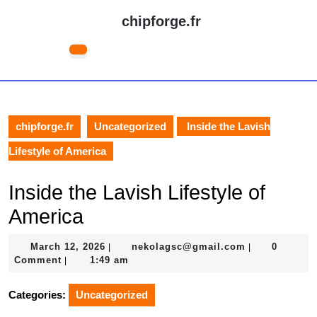
Skip
chipforge.fr
to
content
Open
Skip
Button
to
content
chipforge.fr
Uncategorized
Inside the Lavish
Lifestyle of America
Inside the Lavish Lifestyle of
America
March
nekolagsc@gm
March 12, 2026
nekolagsc@gmail.com
0
|
|
12,
Comment
1:49 am
|
2026
Categories:
Uncategorized