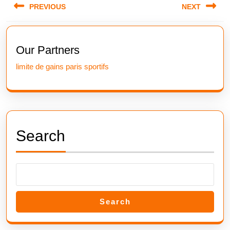
PREVIOUS
NEXT
navigation
Previous
Next
post:
post:
Our Partners
limite de gains paris sportifs
Search
Search